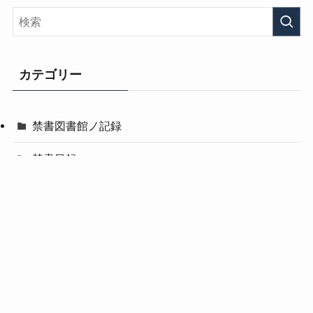
カテゴリー
禁書図書館ノ記録
禁書目録
メニュー
ホーム
記事一覧
秘術読解
プロフィール